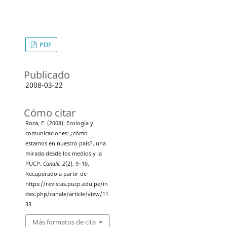
PDF
Publicado
2008-03-22
Cómo citar
Roca, F. (2008). Ecología y
comunicaciones: ¿cómo
estamos en nuestro país?, una
mirada desde los medios y la
PUCP.
Canalé
,
2
(2), 9–10.
Recuperado a partir de
https://revistas.pucp.edu.pe/in
dex.php/canale/article/view/11
33
Más formatos de cita