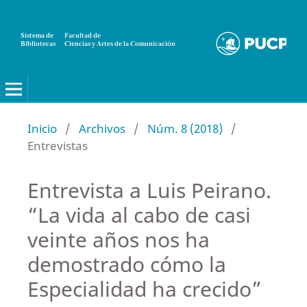
Sistema de
Facultad de
Bibliotecas
Ciencias y Artes de la Comunicación
Canalé
Inicio
/
Archivos
/
Núm. 8 (2018)
/
Entrevistas
Entrevista a Luis Peirano.
“La vida al cabo de casi
veinte años nos ha
demostrado cómo la
Especialidad ha crecido”