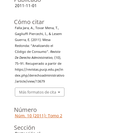
2011-11-01
Cómo citar
Falla Jara, A., Tovar Mena, T.,
Gagliuffi Piercechi, I., & Lesem
Guerra, E. (2011). Mesa
Redonda: “Analizando el
Código de Consumo”.
Revista
De Derecho Administrativo
, (10),
75–91. Recuperado a partir de
https://revistas.pucp.edu.pe/in
dex.php/derechoadministrativo
/article/view/13679
Más formatos de cita
Número
Núm. 10 (2011): Tomo 2
Sección