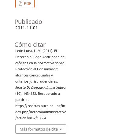
PDF
Publicado
2011-11-01
Cómo citar
León Luna, L. M. (2011). El
Derecho al Pago Anticipado de
créditos en la normativa sobre
Protección al Consumidor:
alcances conceptuales y
criterios jurisprudenciales.
Revista De Derecho Administrativo
,
(10), 143–152. Recuperado a
partir de
https://revistas.pucp.edu.pe/in
dex.php/derechoadministrativo
/article/view/13684
Más formatos de cita