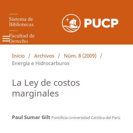
Revista de Derecho Administrativo
Inicio
/
Archivos
/
Núm. 8 (2009)
/
Energía e Hidrocarburos
La Ley de costos
marginales
Paul Sumar Gilt
Pontificia Universidad Católica del Perú