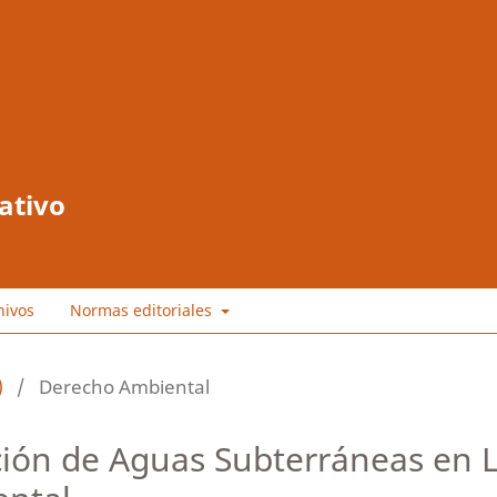
ativo
hivos
Normas editoriales
)
/
Derecho Ambiental
ación de Aguas Subterráneas en L