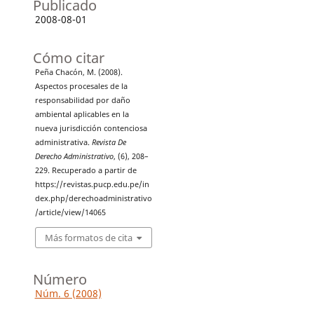
Publicado
2008-08-01
Cómo citar
Peña Chacón, M. (2008).
Aspectos procesales de la
responsabilidad por daño
ambiental aplicables en la
nueva jurisdicción contenciosa
administrativa.
Revista De
Derecho Administrativo
, (6), 208–
229. Recuperado a partir de
https://revistas.pucp.edu.pe/in
dex.php/derechoadministrativo
/article/view/14065
Más formatos de cita
Número
Núm. 6 (2008)