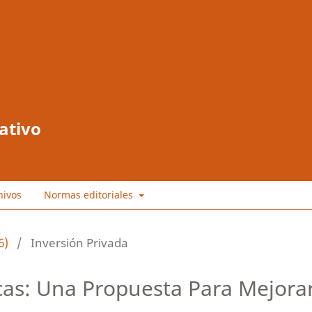
ativo
hivos
Normas editoriales
6)
/
Inversión Privada
cas: Una Propuesta Para Mejora