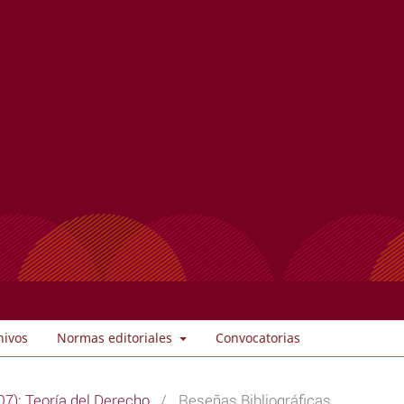
hivos
Normas editoriales
Convocatorias
7): Teoría del Derecho
/
Reseñas Bibliográficas