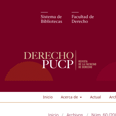
Inicio
Acerca de
Actual
Arc
Inicio
/
Archivos
/
Núm. 60 (200