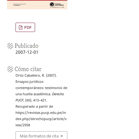
PDF
Publicado
2007-12-01
Cómo citar
Ortiz Caballero, R. (2007).
Ensayos jurídicos
contemporáneos: testimonio de
una huella académica.
Derecho
PUCP
, (60), 413–421.
Recuperado a partir de
https://revistas.pucp.edu.pe/in
dex.php/derechopucp/article/v
iew/2958
Más formatos de cita