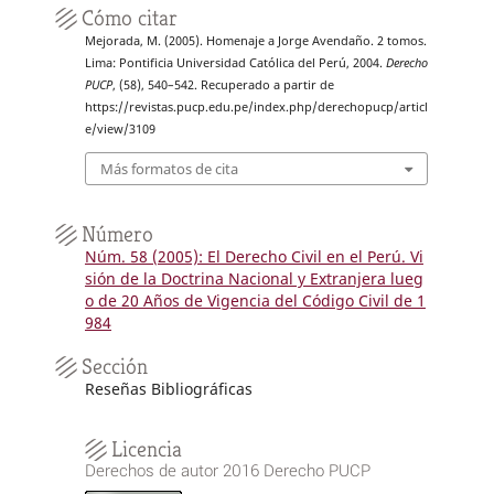
Cómo citar
Mejorada, M. (2005). Homenaje a Jorge Avendaño. 2 tomos.
Lima: Pontificia Universidad Católica del Perú, 2004.
Derecho
PUCP
, (58), 540–542. Recuperado a partir de
https://revistas.pucp.edu.pe/index.php/derechopucp/articl
e/view/3109
Más formatos de cita
Número
Núm. 58 (2005): El Derecho Civil en el Perú. Vi
sión de la Doctrina Nacional y Extranjera lueg
o de 20 Años de Vigencia del Código Civil de 1
984
Sección
Reseñas Bibliográficas
Licencia
Derechos de autor 2016 Derecho PUCP