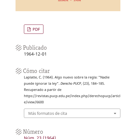
PDF
Publicado
1964-12-01
Cómo citar
Laplatte, C. (1964). Algo nuevo sobre la regla: "Nadie
puede ignorar la ley".
Derecho PUCP
, (23), 184–185.
Recuperado a partir de
https://revistas.pucp.edu.pe/index.php/derechopucp/articl
e/view/6600
Más formatos de cita
Número
Núm. 23 (1964)