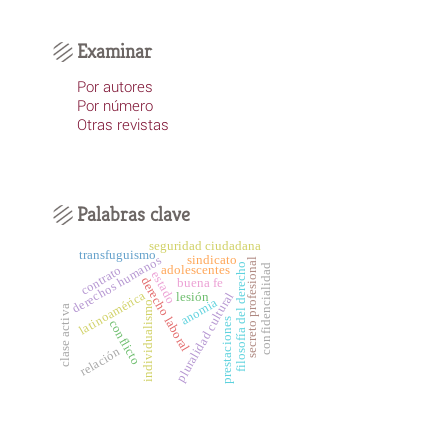
Examinar
Por autores
Por número
Otras revistas
Palabras clave
seguridad ciudadana
transfuguismo
derechos humanos
sindicato
secreto profesional
filosofía del derecho
confidencialidad
adolescentes
contrato
estado
derecho laboral
buena fe
latinoamérica
lesión
pluralidad cultural
anomia
individualismo
clase activa
prestaciones
conflicto
relación