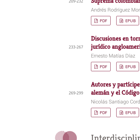
Suprema colombiana
209-232
Andrés Rodríguez Mor
PDF
EPUB
Discusiones en torn
jurídico angloamer
233-267
Ernesto Matías Díaz
PDF
EPUB
Autores y partícip
alemán y el Código
269-299
Nicolás Santiago Cord
PDF
EPUB
Interdiscipli