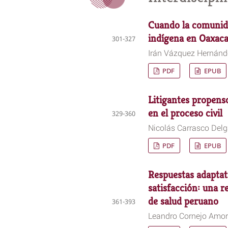
Cuando la comunidad
indígena en Oaxac
301-327
Irán Vázquez Hernánd
PDF
EPUB
Litigantes propenso
en el proceso civil
329-360
Nicolás Carrasco Del
PDF
EPUB
Respuestas adaptativ
satisfacción: una r
de salud peruano
361-393
Leandro Cornejo Amore