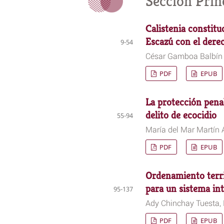
Sección Prin
Calistenia constitu
Escazú con el dere
9-54
César Gamboa Balbín
PDF
EPUB
La protección penal
delito de ecocidio
55-94
María del Mar Martín
PDF
EPUB
Ordenamiento terri
para un sistema in
95-137
Ady Chinchay Tuesta, 
PDF
EPUB