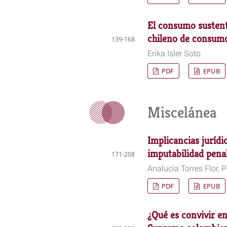
El consumo sustenta
chileno de consum
139-168
Erika Isler Soto
PDF
EPUB
Miscelánea
Implicancias jurídi
imputabilidad pena
171-208
Analucía Torres Flor, 
PDF
EPUB
¿Qué es convivir en