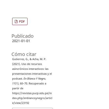
PDF
Publicado
2021-01-01
Cómo citar
Gutierrez, G., & Acha, M. P.
(2021). Uso de recursos
asincrónicos interactivos: las
presentaciones interactivas y el
podcast.
En Blanco Y Negro
,
11
(1), 60–70. Recuperado a
partir de
https://revistas.pucp.edu.pe/in
dex.php/enblancoynegro/articl
e/view/23192