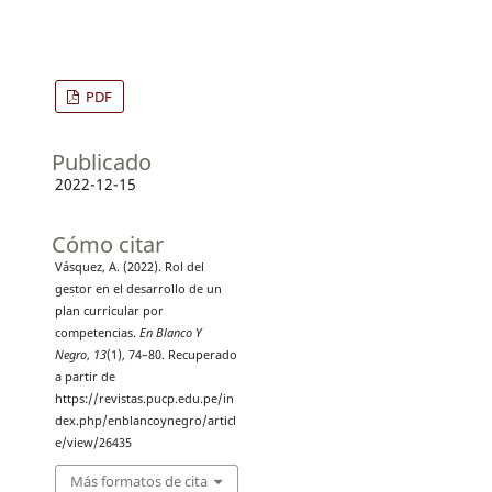
PDF
Publicado
2022-12-15
Cómo citar
Vásquez, A. (2022). Rol del
gestor en el desarrollo de un
plan curricular por
competencias.
En Blanco Y
Negro
,
13
(1), 74–80. Recuperado
a partir de
https://revistas.pucp.edu.pe/in
dex.php/enblancoynegro/articl
e/view/26435
Más formatos de cita