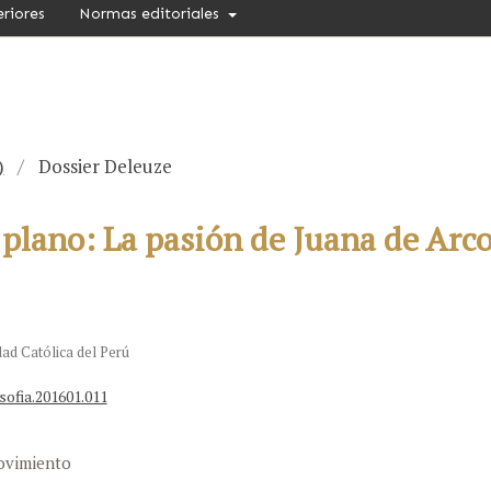
eriores
Normas editoriales
)
/
Dossier Deleuze
plano: La pasión de Juana de Arco 
dad Católica del Perú
sofia.201601.011
movimiento