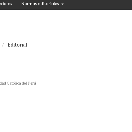
eriores
Normas editoriales
/
Editorial
idad Católica del Perú