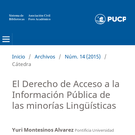
Sistema de
Asociación Civil
Bibliotecas
Foro Académico
Inicio
/
Archivos
/
Núm. 14 (2015)
/
Cátedra
El Derecho de Acceso a la
Información Pública de
las minorías Lingüísticas
Yuri Montesinos Alvarez
Pontificia Universidad