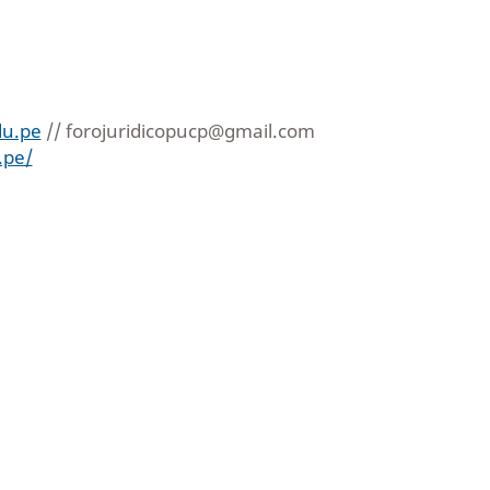
du.pe
// forojuridicopucp@gmail.com
.pe/