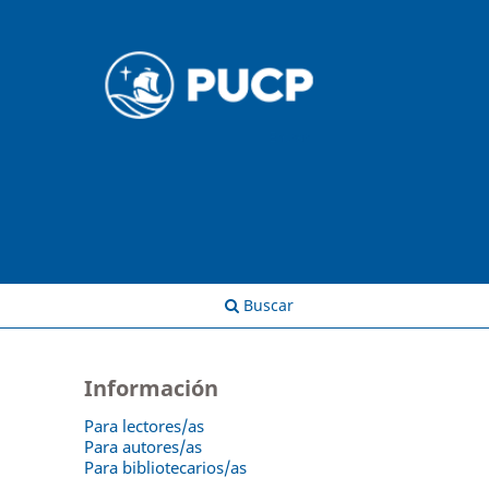
Entrar
Buscar
Información
Para lectores/as
Para autores/as
Para bibliotecarios/as