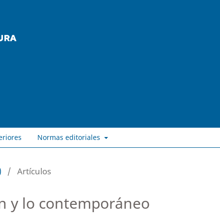
eriores
Normas editoriales
)
/
Artículos
ión y lo contemporáneo