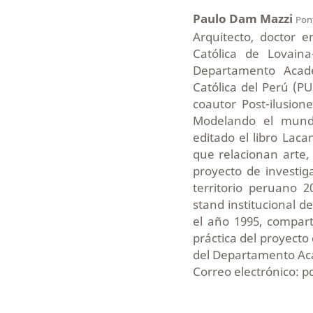
Paulo Dam Mazzi
Pont
Arquitecto, doctor 
Católica de Lovaina
Departamento Acadé
Católica del Perú (P
coautor Post-ilusion
Modelando el mundo
editado el libro Laca
que relacionan arte,
proyecto de investig
territorio peruano 2
stand institucional d
el año 1995, comparte
práctica del proyect
del Departamento Aca
Correo electrónico: