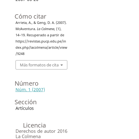
Cómo citar
Arrieta, A., & Geng, D. A. (2007).
McAventura.
La Colmena
, (1),
14–19. Recuperado a partir de
https://revistas.pucp.edu.pe/in
dex.php/lacolmena/article/view
/9248
Más formatos de cita
Número
Núm. 1 (2007)
Sección
Artículos
Licencia
Derechos de autor 2016
La Colmena