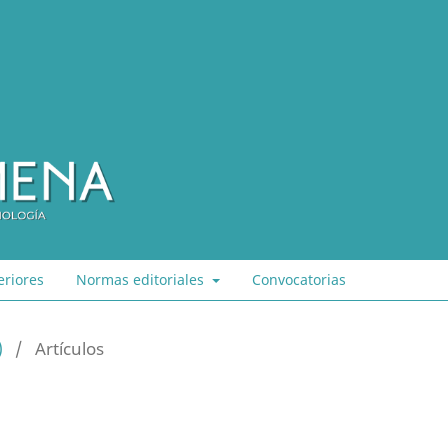
eriores
Normas editoriales
Convocatorias
)
/
Artículos