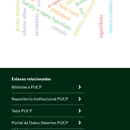
prime numbers
teoría cuántica
hardly e-open functions
análisis vectorial
funciones
poliedros
rsa
efecto allee
economía
equilibrio
cálculo
Enlaces relacionados
Biblioteca PUCP
Repositorio Institucional PUCP
Tesis PUCP
Portal de Datos Abiertos PUCP