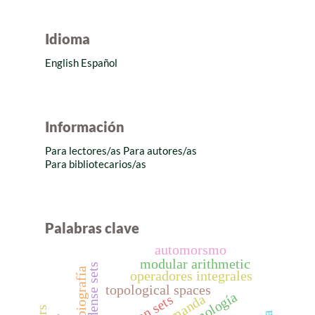
Idioma
English
Español
Información
Para lectores/as
Para autores/as
Para bibliotecarios/as
Palabras clave
automorsmo
modular arithmetic
e-dense sets
biografía
operadores integrales
topological spaces
homología
demanda
e-open sets