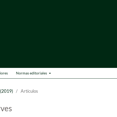
iores
Normas editoriales
 (2019)
/
Artículos
rves