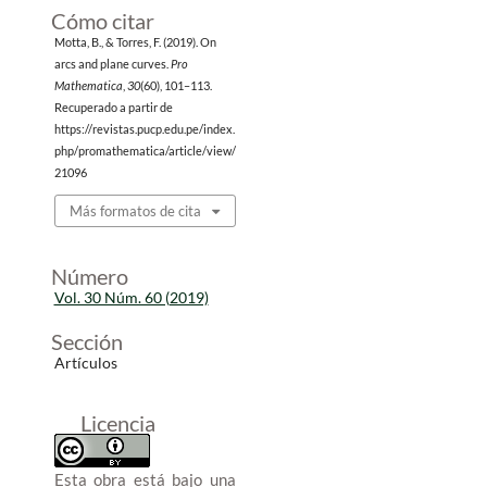
Cómo citar
Motta, B., & Torres, F. (2019). On
arcs and plane curves.
Pro
Mathematica
,
30
(60), 101–113.
Recuperado a partir de
https://revistas.pucp.edu.pe/index.
php/promathematica/article/view/
21096
Más formatos de cita
Número
Vol. 30 Núm. 60 (2019)
Sección
Artículos
Licencia
Esta obra está bajo una