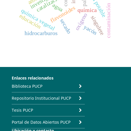
agua potable
catalización
agua
contaminación
flavonoides
química
química vegetal
oxígeno
educación
singulete
secado
yacón
hidrocarburos
Enlaces relacionados
Biblioteca PUCP
Repositorio Institucional PUCP
Tesis PUCP
Portal de Datos Abiertos PUCP
Ubicación y contacto