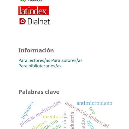
Información
Para lectores/as
Para autores/as
Para bibliotecarios/as
Palabras clave
plantas medicinales
innovación industrial
antimicrobiano
líquenes
oro
complejos
industria
eventos
investigación
paladio
ambiente