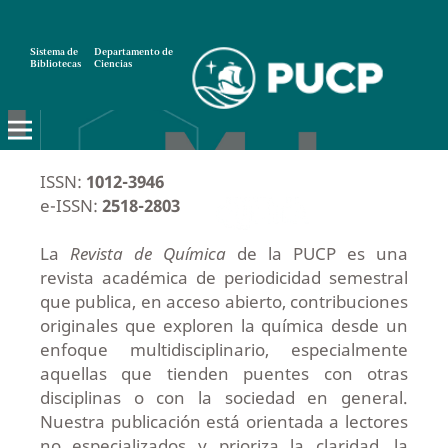
Sistema de
Departamento de
Bibliotecas
Ciencias
ISSN:
1012-3946
e-ISSN:
2518-2803
La
Revista de Química
de la PUCP es una
revista académica de periodicidad semestral
que publica, en acceso abierto, contribuciones
originales que exploren la química desde un
enfoque multidisciplinario, especialmente
aquellas que tienden puentes con otras
disciplinas o con la sociedad en general.
Nuestra publicación está orientada a lectores
no especializados y prioriza la claridad, la