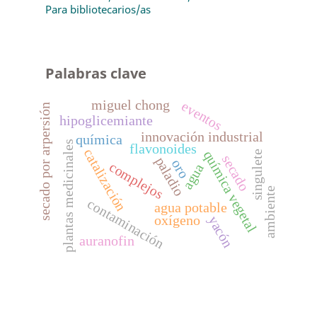
Para bibliotecarios/as
Palabras clave
miguel chong
eventos
secado por arpersión
hipoglicemiante
innovación industrial
química
plantas medicinales
flavonoides
catalización
química vegetal
singulete
secado
paladio
oro
complejos
agua
ambiente
contaminación
agua potable
oxígeno
yacón
auranofin