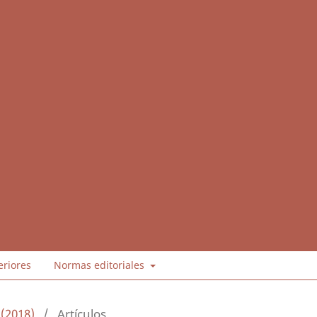
eriores
Normas editoriales
 (2018)
/
Artículos