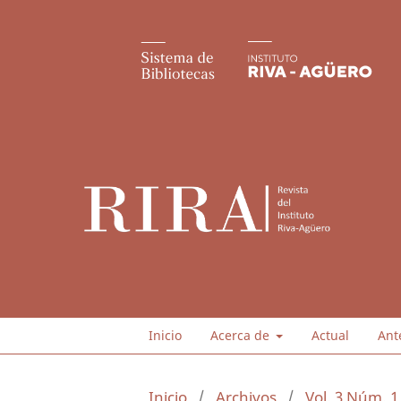
Inicio
Acerca de
Actual
Ant
Inicio
/
Archivos
/
Vol. 3 Núm. 1