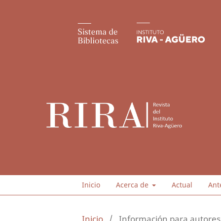
Inicio
Acerca de
Actual
Ant
Inicio
/
Información para autores