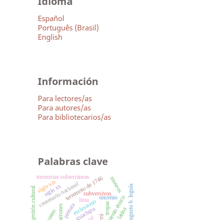
Idioma
Español
Português (Brasil)
English
Información
Para lectores/as
Para autores/as
Para bibliotecarios/as
Palabras clave
memorias subterráneas
terremoto de 1746
museos
siglo xix
centenario nacional
siglo xx
augusto b. leguía
gestión cultural
subversivos
oncenio
enfrentamiento étnico
lima
esclavismo
tropas
pintura
cimarrones
guachipa
perú