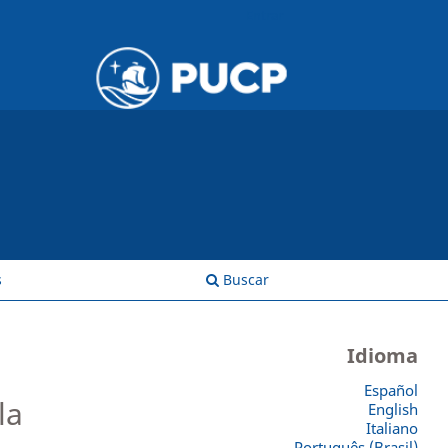
Entrar
s
Buscar
Idioma
Español
la
English
Italiano
Português (Brasil)