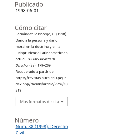
Publicado
1998-06-01
Cómo citar
Fernández Sessarego, C. (1998).
Daño a la persona y daño
moral en la doctrina y en la
jurisprudencia Latinoamericana
actual.
THEMIS Revista De
Derecho
, (38), 179–209.
Recuperado a partir de
https://revistas.pucp.edu.pe/in
dex.php/themis/article/view/10
319
Más formatos de cita
Número
Núm. 38 (1998): Derecho
Civil