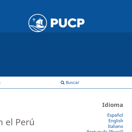
Entrar
s
Buscar
Idioma
Español
n el Perú
English
Italiano
Português (Brasil)