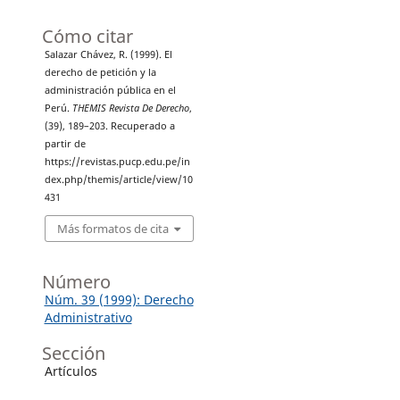
Cómo citar
Salazar Chávez, R. (1999). El
derecho de petición y la
administración pública en el
Perú.
THEMIS Revista De Derecho
,
(39), 189–203. Recuperado a
partir de
https://revistas.pucp.edu.pe/in
dex.php/themis/article/view/10
431
Más formatos de cita
Número
Núm. 39 (1999): Derecho
Administrativo
Sección
Artículos