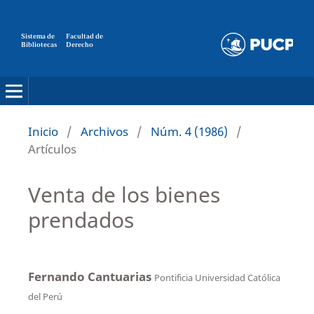
Sistema de
Facultad de
Bibliotecas
Derecho
Inicio
/
Archivos
/
Núm. 4 (1986)
/
Artículos
Venta de los bienes
prendados
Fernando Cantuarias
Pontificia Universidad Católica
del Perú