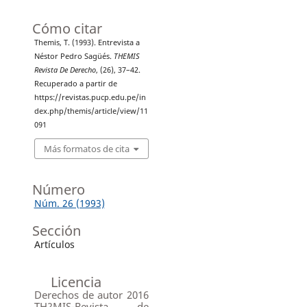
Cómo citar
Themis, T. (1993). Entrevista a
Néstor Pedro Sagüés.
THEMIS
Revista De Derecho
, (26), 37–42.
Recuperado a partir de
https://revistas.pucp.edu.pe/in
dex.php/themis/article/view/11
091
Más formatos de cita
Número
Núm. 26 (1993)
Sección
Artículos
Licencia
Derechos de autor 2016
TH?MIS-Revista de