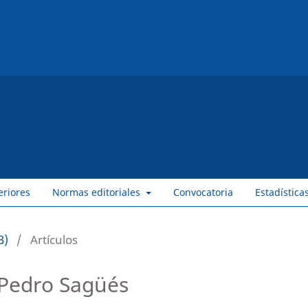
eriores
Normas editoriales
Convocatoria
Estadística
3)
/
Artículos
 Pedro Sagüés