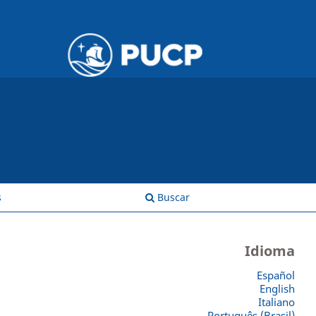
Entrar
s
Buscar
Idioma
Español
English
Italiano
Português (Brasil)