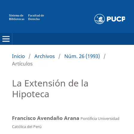
Sistema de
Facultad de
Bibliotecas
Derecho
Inicio
/
Archivos
/
Núm. 26 (1993)
/
Artículos
La Extensión de la
Hipoteca
Francisco Avendaño Arana
Pontificia Universidad
Católica del Perú