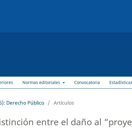
eriores
Normas editoriales
Convocatoria
Estadística
5): Derecho Público
/
Artículos
stinción entre el daño al “proye