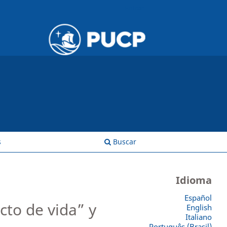
Entrar
s
Buscar
Idioma
Español
cto de vida” y
English
Italiano
Português (Brasil)