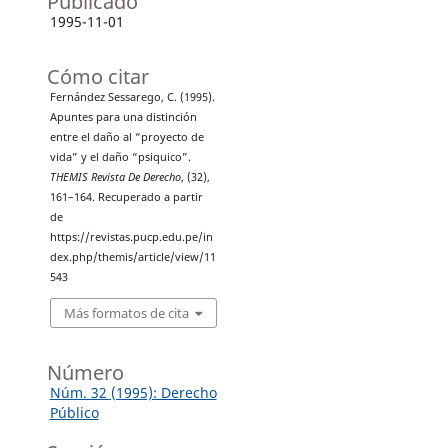
Publicado
1995-11-01
Cómo citar
Fernández Sessarego, C. (1995).
Apuntes para una distinción
entre el daño al “proyecto de
vida” y el daño “psiquico”.
THEMIS Revista De Derecho
, (32),
161–164. Recuperado a partir
de
https://revistas.pucp.edu.pe/in
dex.php/themis/article/view/11
543
Más formatos de cita
Número
Núm. 32 (1995): Derecho
Público