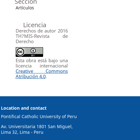
Sección
Artículos
Licencia
Derechos de autor 2016
TH?MIS-Revista de
Derecho
Esta obra está bajo una
licencia internacional
Creative Commons
Atribución 4.0
.
Location and contact
Pontifical Catholic University of Peru
Av. Universitaria 1801 San Miguel,
Lima 32, Lima - Peru