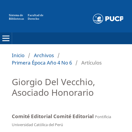
Sistema de
Facultad de
Bibliotecas
Derecho
Inicio
/
Archivos
/
Primera Época Año 4 No 6
/
Artículos
Giorgio Del Vecchio,
Asociado Honorario
Comité Editorial Comité Editorial
Pontificia
Universidad Católica del Perú