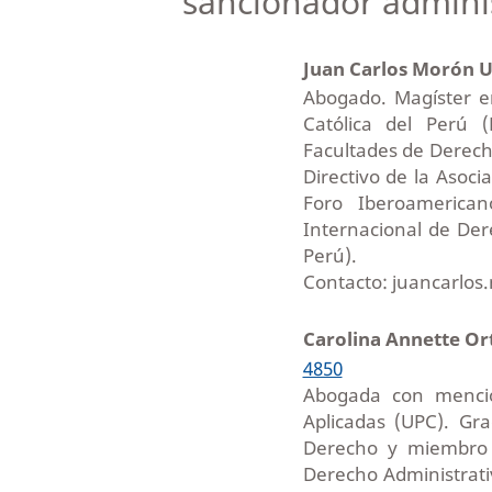
sancionador adminis
Juan Carlos Morón 
Abogado. Magíster en
Católica del Perú 
Facultades de Derech
Directivo de la Asoc
Foro Iberoamerica
Internacional de Der
Perú).
Contacto: juancarlo
Carolina Annette Or
4850
Abogada con menció
Aplicadas (UPC). Gr
Derecho y miembro d
Derecho Administrativ