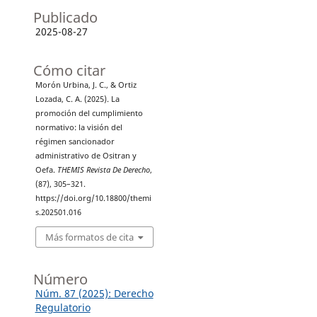
Publicado
2025-08-27
Cómo citar
Morón Urbina, J. C., & Ortiz
Lozada, C. A. (2025). La
promoción del cumplimiento
normativo: la visión del
régimen sancionador
administrativo de Ositran y
Oefa.
THEMIS Revista De Derecho
,
(87), 305–321.
https://doi.org/10.18800/themi
s.202501.016
Más formatos de cita
Número
Núm. 87 (2025): Derecho
Regulatorio