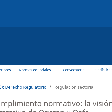
eriores
Normas editoriales
Convocatoria
Estadística
5): Derecho Regulatorio
/
Regulación sectorial
mplimiento normativo: la visió