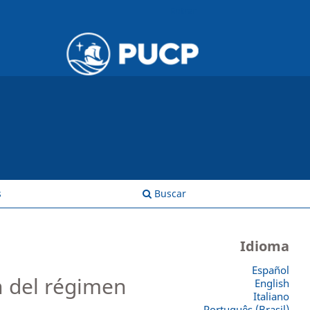
Entrar
s
Buscar
Idioma
Español
n del régimen
English
Italiano
Português (Brasil)