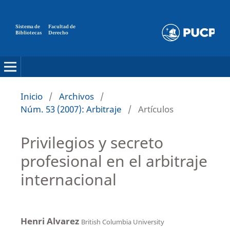
Sistema de
Facultad de
Bibliotecas
Derecho
Inicio
/
Archivos
/
Núm. 53 (2007): Arbitraje
/
Artículos
Privilegios y secreto
profesional en el arbitraje
internacional
Henri Alvarez
British Columbia University