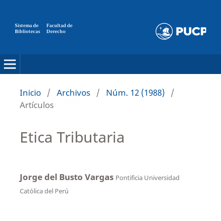
Sistema de
Facultad de
Bibliotecas
Derecho
Inicio
/
Archivos
/
Núm. 12 (1988)
/
Artículos
Etica Tributaria
Jorge del Busto Vargas
Pontificia Universidad
Católica del Perú