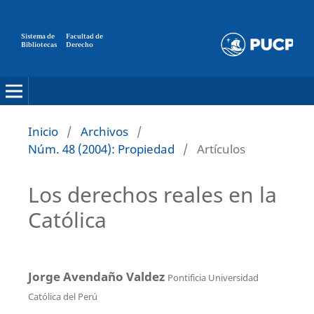
Sistema de
Facultad de
Bibliotecas
Derecho
Inicio
/
Archivos
/
Núm. 48 (2004): Propiedad
/
Artículos
Los derechos reales en la
Católica
Jorge Avendaño Valdez
Pontificia Universidad
Católica del Perú