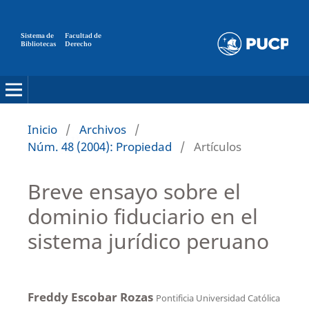
Sistema de
Facultad de
Bibliotecas
Derecho
Inicio
/
Archivos
/
Núm. 48 (2004): Propiedad
/
Artículos
Breve ensayo sobre el
dominio fiduciario en el
sistema jurídico peruano
Freddy Escobar Rozas
Pontificia Universidad Católica