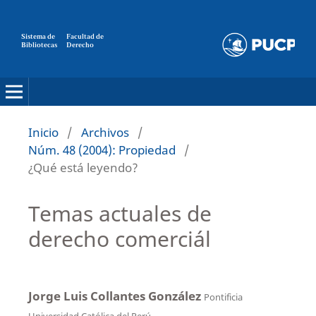
Sistema de
Facultad de
Bibliotecas
Derecho
Inicio
/
Archivos
/
Núm. 48 (2004): Propiedad
/
¿Qué está leyendo?
Temas actuales de
derecho comerciál
Jorge Luis Collantes González
Pontificia
Universidad Católica del Perú