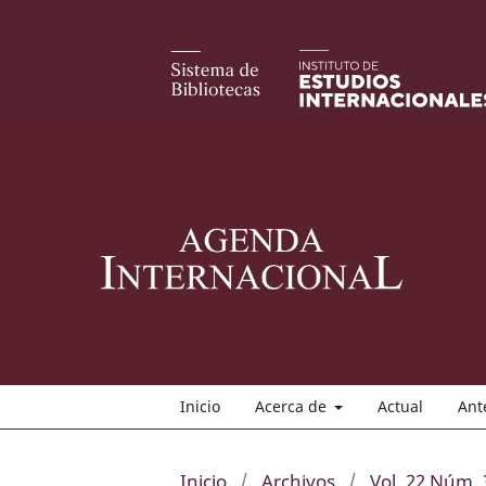
Inicio
Acerca de
Actual
Ant
Inicio
/
Archivos
/
Vol. 22 Núm. 