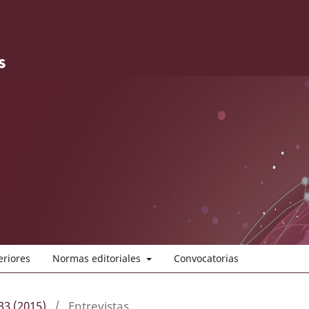
eriores
Normas editoriales
Convocatorias
33 (2015)
/
Entrevistas