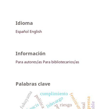
Idioma
Español
English
Información
Para autores/as
Para bibliotecarios/as
Palabras clave
fukuyama
cumplimiento
feminismo
liderazgo
francis
riesgo