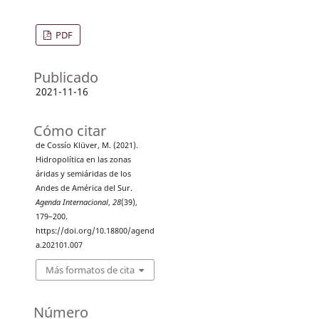
PDF
Publicado
2021-11-16
Cómo citar
de Cossío Klüver, M. (2021).
Hidropolítica en las zonas
áridas y semiáridas de los
Andes de América del Sur.
Agenda Internacional
,
28
(39),
179–200.
https://doi.org/10.18800/agend
a.202101.007
Más formatos de cita
Número