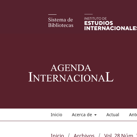
Inicio
Acerca de
Actual
Ant
Inicio
/
Archivos
/
Vol. 28 Núm. 