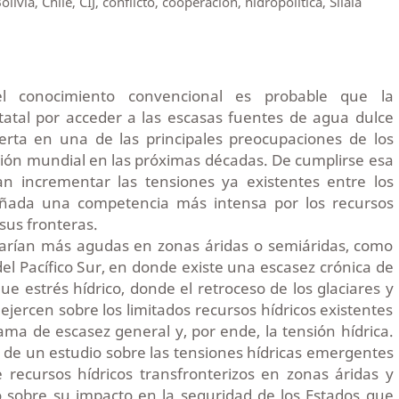
livia, Chile, CIJ, conflicto, cooperación, hidropolítica, Silala
 conocimiento convencional es probable que la
tatal por acceder a las escasas fuentes de agua dulce
ierta en una de las principales preocupaciones de los
ción mundial en las próximas décadas. De cumplirse esa
ían incrementar las tensiones ya existentes entre los
ñada una competencia más intensa por los recursos
sus fronteras.
harían más agudas en zonas áridas o semiáridas, como
del Pacífico Sur, en donde existe una escasez crónica de
ue estrés hídrico, donde el retroceso de los glaciares y
ejercen sobre los limitados recursos hídricos existentes
ma de escasez general y, por ende, la tensión hídrica.
te de un estudio sobre las tensiones hídricas emergentes
 recursos hídricos transfronterizos en zonas áridas y
o sobre su impacto en la seguridad de los Estados que