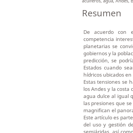
acuíferos, agua, Andes, Bo
Resumen
De acuerdo con el
competencia interes
planetarias se conv
gobiernos y la pobla
predicción, se podr
Estados cuando sea
hídricos ubicados en 
Estas tensiones se 
los Andes y la costa 
agua dulce al igual q
las presiones que se 
magnifican el panora
Este artículo es par
del uso y gestión de
semiáridas, así com