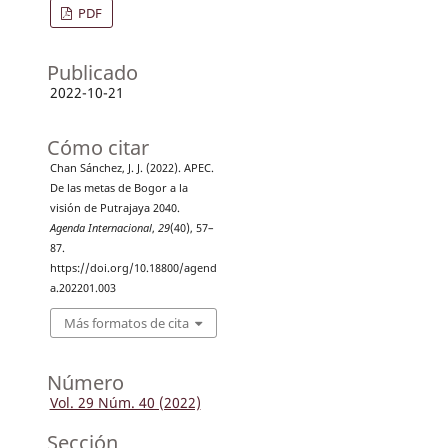
PDF
Publicado
2022-10-21
Cómo citar
Chan Sánchez, J. J. (2022). APEC.
De las metas de Bogor a la
visión de Putrajaya 2040.
Agenda Internacional
,
29
(40), 57–
87.
https://doi.org/10.18800/agend
a.202201.003
Más formatos de cita
Número
Vol. 29 Núm. 40 (2022)
Sección