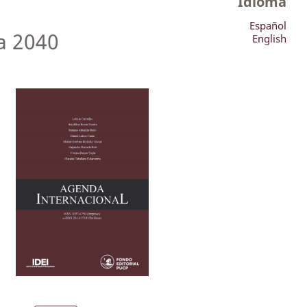
Idioma
Español
a 2040
English