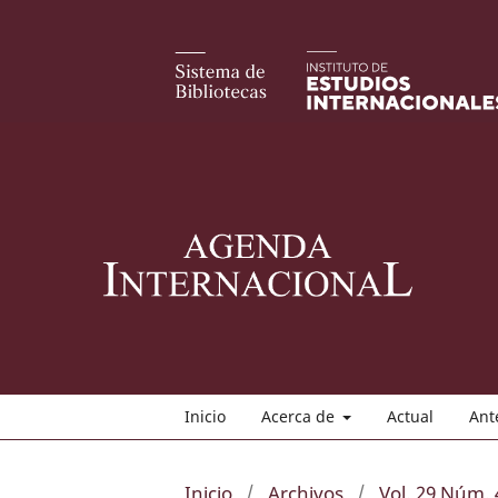
Inicio
Acerca de
Actual
Ant
Inicio
/
Archivos
/
Vol. 29 Núm. 