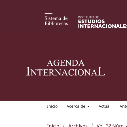
Inicio
Acerca de
Actual
Ant
Inicio
/
Archivos
/
Vol. 32 Núm. 