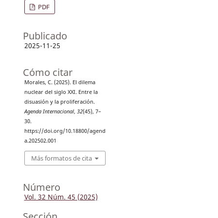
PDF
Publicado
2025-11-25
Cómo citar
Morales, C. (2025). El dilema
nuclear del siglo XXI. Entre la
disuasión y la proliferación.
Agenda Internacional
,
32
(45), 7–
30.
https://doi.org/10.18800/agend
a.202502.001
Más formatos de cita
Número
Vol. 32 Núm. 45 (2025)
Sección