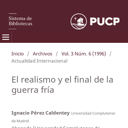
Inicio
/
Archivos
/
Vol. 3 Núm. 6 (1996)
/
Actualidad Internacional
El realismo y el final de la
guerra fría
Ignacio Pérez Caldentey
Universidad Complutense
de Madrid