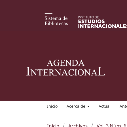
Inicio
Acerca de
Actual
Ant
Inicio
/
Archivos
/
Vol. 3 Núm. 6