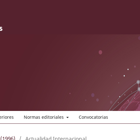
eriores
Normas editoriales
Convocatorias
 (1996)
/
Actualidad Internacional