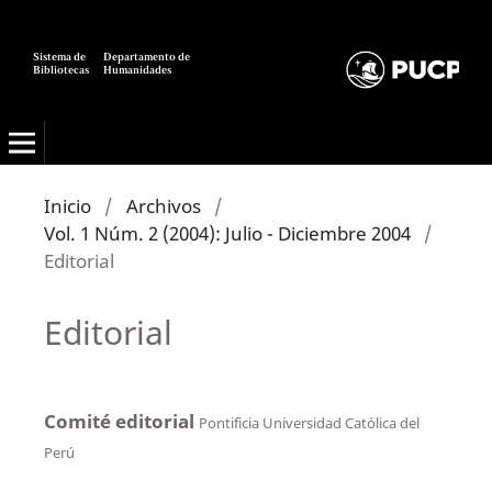
Sistema de
Departamento de
Bibliotecas
Humanidades
Alexandría: Revista de Ciencias de la Información
Inicio
/
Archivos
/
Vol. 1 Núm. 2 (2004): Julio - Diciembre 2004
/
Editorial
Editorial
Comité editorial
Pontificia Universidad Católica del
Perú