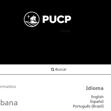
Entrar
Buscar
formativo
Idioma
English
ubana
Español
Português (Brasil)