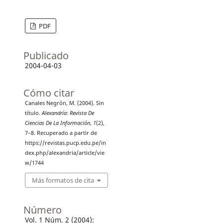
PDF
Publicado
2004-04-03
Cómo citar
Canales Negrón, M. (2004). Sin
título.
Alexandría: Revista De
Ciencias De La Información
,
1
(2),
7–8. Recuperado a partir de
https://revistas.pucp.edu.pe/in
dex.php/alexandria/article/vie
w/1744
Más formatos de cita
Número
Vol. 1 Núm. 2 (2004):