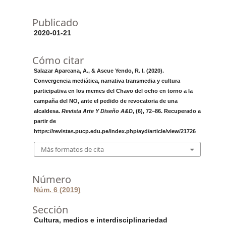
Publicado
2020-01-21
Cómo citar
Salazar Aparcana, A., & Ascue Yendo, R. I. (2020).
Convergencia mediática, narrativa transmedia y cultura
participativa en los memes del Chavo del ocho en torno a la
campaña del NO, ante el pedido de revocatoria de una
alcaldesa.
Revista Arte Y Diseño A&D
, (6), 72–86. Recuperado a
partir de
https://revistas.pucp.edu.pe/index.php/ayd/article/view/21726
Más formatos de cita
Número
Núm. 6 (2019)
Sección
Cultura, medios e interdisciplinariedad